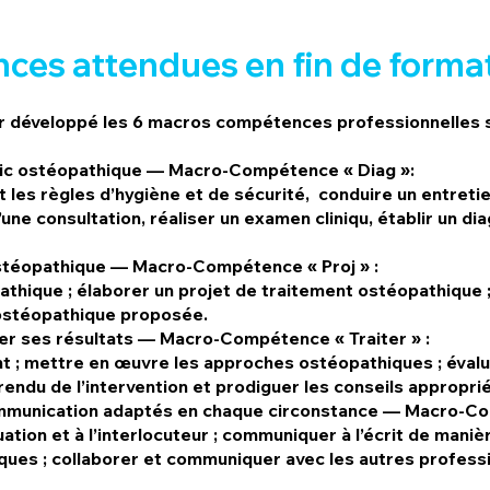
ces attendues en fin de format
oir développé les 6 macros compétences professionnelles s
nostic ostéopathique — Macro-Compétence « Diag »
:
les règles d’hygiène et de sécurité, conduire un entretie
ne consultation, réaliser un examen cliniqu, établir un di
 ostéopathique — Macro-Compétence « Proj » :
pathique ; élaborer un projet de traitement ostéopathique ;
e ostéopathique proposée.
uer ses résultats — Macro-Compétence « Traiter »
:
ent ; mettre en œuvre les approches ostéopathiques ; éval
rendu de l’intervention et prodiguer les conseils approprié
communication adaptés en chaque circonstance — Macro-
tion et à l’interlocuteur ; communiquer à l’écrit de manière
ques ; collaborer et communiquer avec les autres profes