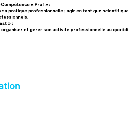
o-Compétence « Prof » :
 sa pratique professionnelle ; agir en tant que scientifiqu
ofessionnels.
st » :
; organiser et gérer son activité professionnelle au quotid
mation
30 MOIS À TEMPS PARTIEL