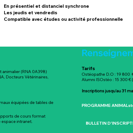
En présentiel et distanciel synchrone
Les jeudis et vendredis
Compatible avec études ou activité professionnelle
Renseigneme
Tarifs
et animalier (RNA 0A398)
Ostéopathe D.O : 19 800 €
NA, Docteurs Vétérinaires,
Alumni ISOstéo : 15 300 € (
Inscriptions jusqu'au 31 m
nimaux équipées de tables de
upports de cours format
 espace intranet.
BULLETIN D'INSCRIP