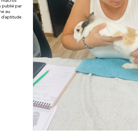
 6 macros
 publié par
me au
e d’aptitude