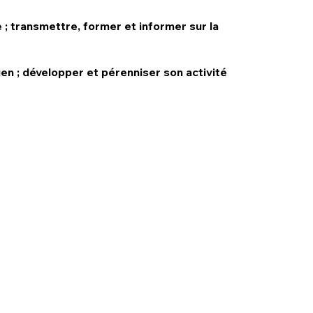
e ; transmettre, former et informer sur la
ien ; développer et pérenniser son activité
ISOSTÉO LYON