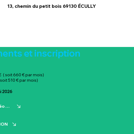
13, chemin du petit bois 69130 ÉCULLY
nts et inscription
 ( soit 660 € par mois)
soit 510 € par mois)
ai 2026
PROGRAMME ANIMALstéo Pro
TION