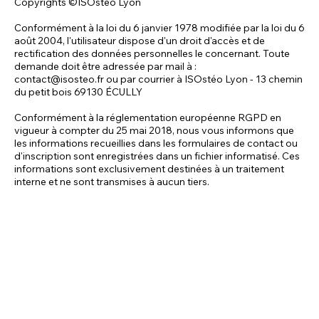
Copyrights ©ISOstéo Lyon
Conformément à la loi du 6 janvier 1978 modifiée par la loi du 6
août 2004, l'utilisateur dispose d'un droit d'accès et de
rectification des données personnelles le concernant. Toute
demande doit être adressée par mail à :
contact@isosteo.fr
ou par courrier à ISOstéo Lyon - 13 chemin
du petit bois 69130 ÉCULLY
Conformément à la réglementation européenne RGPD en
vigueur à compter du 25 mai 2018, nous vous informons que
les informations recueillies dans les formulaires de contact ou
d'inscription sont enregistrées dans un fichier informatisé. Ces
informations sont exclusivement destinées à un traitement
interne et ne sont transmises à aucun tiers.​
ISOstéo Lyon - École d'Ostéopathie Humaine et Animale
Établissement privé d'enseignement supérieur
Inscrit auprès du Rectorat de l'Académie de Lyon
Agréé par le Ministère de la Santé pour délivrer le