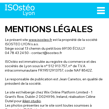
MENTIONS LÉGALES
Le présent site
www.isosteo.fr
est la propriété de la société
ISOSTEO LYON s.a.s.
Siège social 13 chemin du petit bois 69130 ÉCULLY
04 78 43 24 50 -
contact@isosteo.fr
ISOstéo est immatriculée au registre du commerce et des
sociétés de Lyon sous le n° 512 913 757, n° de T.V.A.
intracommunautaire FR19512913757, code NAF 8542Z.
Le responsable de publication est Jean Canetos, en qualité de
président de la société.
Le site est hébergé chez Wix Online Platform Limited - 1
Grant’s Row, Dublin 2 D02HX96, Ireland, réalisation Céline
Dutel pour
ikken studio
.
Les photos présentes sur le site sont toutes soumises à